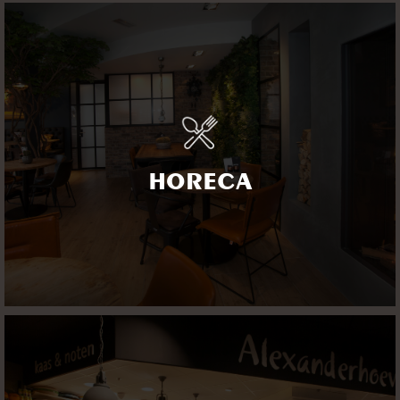
HORECA
Als restaurant, grand-café of bar wordt de eerste indruk
bepaald door het interieur. Ziet het er aansprekend uit
HORECA
voor de gasten? Uiteraard moet het ook werkbaar zijn én
in stijl van het concept passen.