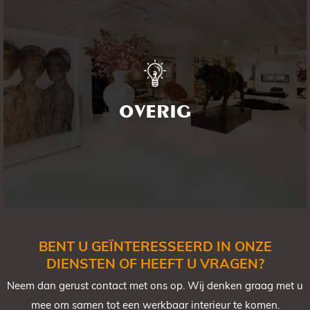
OVERIG
Tal van projecten die door De Leeuw Interieurbouw zijn
uitgevoerd, passen niet ‘in een hokje’, zoals het bedrijf
OVERIG
zelf ook niet standaard is te noemen.
BENT U GEÏNTERESSEERD IN ONZE
DIENSTEN OF HEEFT U VRAGEN?
Neem dan gerust contact met ons op. Wij denken graag met u
mee om samen tot een werkbaar interieur te komen.