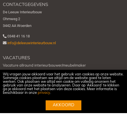
CONTACTGEGEVENS
De Leeuw Interieurbouw
Ohmweg 2
3442 AA Woerden
0348 41 16 18
info@deleeuwinterieurbouw.nl
VACATURES
Vacature allround interieurbouwer/meubelmaker
Vacature afbouw timmerman
Wij vragen jouw akkoord voor het gebruik van cookies op onze website.
Sommige cookies plaatsen we altijd om de website goed te laten
werken. Ook plaatsen we altijd een cookie om volledig anoniem het
gebruik van onze website te analyseren. Door op ‘Akkoord’ te klikken
SOCIAL MEDIA
ga je akkoord met het plaatsen van deze cookies. Meer informatie is
beschikbaar in onze
privacy
.
AKKOORD